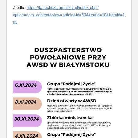
Źródło:
https://katecheza.archibial.pl/index.php?
option=com_content&view=article&id=804&catid=10&Itemid=1
03