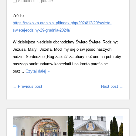
Aktualności
,
parafie
Źródło:
https://sokolka.archibial.pl/index.php/2024/12/29/swieto-
swietej-rodziny-29-grudnia-2024r/
W dzisiejszą niedzielę obchodzimy Święto Świętej Rodziny:
Jezusa, Maryii Józefa. Modlimy się o świętość naszych
rodzin. Serdeczne „Bóg zapłać” za ofiary złożone na potrzeby
naszego sanktuariumw kancelarii i na konto parafialne
Święto
oraz…
Czytaj dalej »
Świętej
Rodziny
← Previous post
Next post →
–
29
grudnia
2024r.