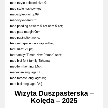
mso-tstyle-colband-size:0;
mso-style-noshow:yes;
mso-style-priority:99;
mso-style-parent:””;
mso-padding-alt:0cm 5.4pt 0cm 5.4pt;
mso-para-margin:0cm;
mso-pagination:none;
text-autospace:ideograph-other;
font-size:12.0pt;
font-family:”Times New Roman”,serif;
mso-bidi-font-family:Tahoma;
mso-font-kerning:1.5pt;
mso-ansi-language:DE;
mso-fareast-language:JA;
mso-bidi-language:FA;}
Wizyta Duszpasterska –
Kolęda – 2025