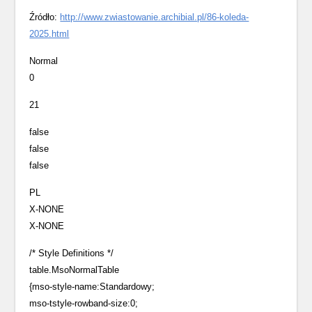
Źródło:
http://www.zwiastowanie.archibial.pl/86-koleda-
2025.html
Normal
0
21
false
false
false
PL
X-NONE
X-NONE
/* Style Definitions */
table.MsoNormalTable
{mso-style-name:Standardowy;
mso-tstyle-rowband-size:0;