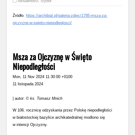
Aktualności
,
Izydor
Źródło:
https://archibial.pl/galeria-zdjec/1785-msza-za-
ojczyzne-w-swieto-niepodleglosci/
Msza za Ojczyznę w Święto
Niepodległości
Mon, 11 Nov 2024 11:30:00 +0100
11 listopada 2024
| autor:
© ks. Tomasz Mnich
W 106. rocznicę odzyskania przez Polskę niepodległości
w białostockiej bazylice archikatedralnej modlono się
w intencji Ojczyzny.