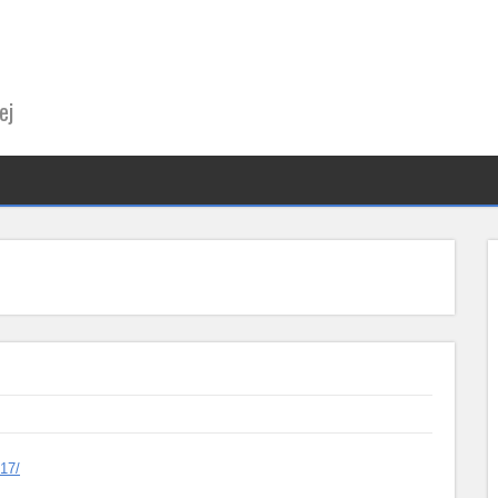
ej
017/