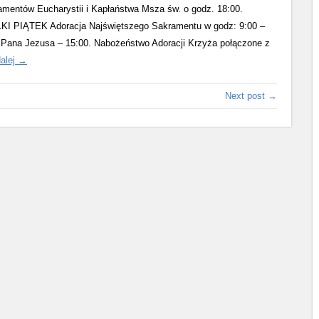
ntów Eucharystii i Kapłaństwa Msza św. o godz. 18:00.
LKI PIĄTEK Adoracja Najświętszego Sakramentu w godz: 9:00 –
i Pana Jezusa – 15:00. Nabożeństwo Adoracji Krzyża połączone z
Triduum
dalej
→
paschalne
2017
Next post →