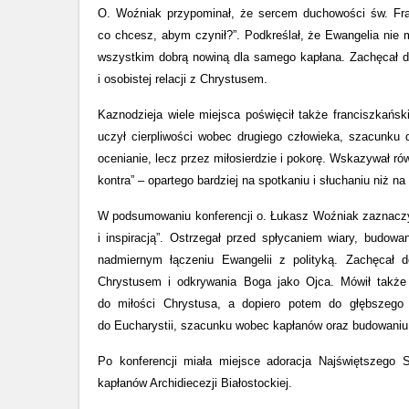
O. Woźniak przypominał, że sercem duchowości św. Fran
co chcesz, abym czynił?”. Podkreślał, że Ewangelia nie 
wszystkim dobrą nowiną dla samego kapłana. Zachęcał d
i osobistej relacji z Chrystusem.
Kaznodzieja wiele miejsca poświęcił także franciszkańsk
uczył cierpliwości wobec drugiego człowieka, szacunku 
ocenianie, lecz przez miłosierdzie i pokorę. Wskazywał rów
kontra” – opartego bardziej na spotkaniu i słuchaniu niż na
W podsumowaniu konferencji o. Łukasz Woźniak zaznaczył
i inspiracją”. Ostrzegał przed spłycaniem wiary, budow
nadmiernym łączeniu Ewangelii z polityką. Zachęcał
Chrystusem i odkrywania Boga jako Ojca. Mówił także o
do miłości Chrystusa, a dopiero potem do głębszego o
do Eucharystii, szacunku wobec kapłanów oraz budowaniu 
Po konferencji miała miejsce adoracja Najświętszego 
kapłanów Archidiecezji Białostockiej.