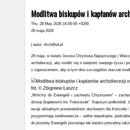
Modlitwa biskupów i kapłanów archi
Thu, 28 May 2026 16:00:00 +0200
28 maja 2026
| autor:
ArchiBial.pl
28 maja, w święto Jezusa Chrystusa Najwyższego i Wieczne
archidiecezji, aby modlić się o świętość swojego życia i p
z zaproszeniem, aby w tym dniu szczególnie otaczali modl
fot. © Zbigniew Łaszcz
„Wróćmy do Ewangelii i zachwytu Chrystusem” – zachę
dzisiaj (kapłanom) św. Franciszek”. Kapucyn podkreślał, ż
wciąż aktualnym przewodnikiem duchowym dla Kościoła i
przypominają średniowiecze – pełne niepokojów, podziałó
do prostoty Ewangelii pozostaje tak bardzo potrzebny także