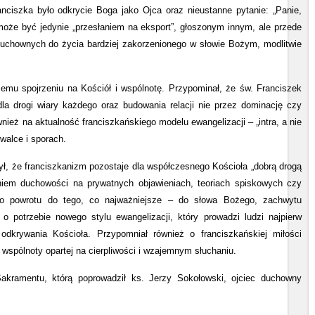
ciszka było odkrycie Boga jako Ojca oraz nieustanne pytanie: „Panie,
może być jedynie „przesłaniem na eksport”, głoszonym innym, ale przede
uchownych do życia bardziej zakorzenionego w słowie Bożym, modlitwie
iemu spojrzeniu na Kościół i wspólnotę. Przypominał, że św. Franciszek
dla drogi wiary każdego oraz budowania relacji nie przez dominację czy
nież na aktualność franciszkańskiego modelu ewangelizacji – „intra, a nie
 walce i sporach.
, że franciszkanizm pozostaje dla współczesnego Kościoła „dobrą drogą
aniem duchowości na prywatnych objawieniach, teoriach spiskowych czy
 do powrotu do tego, co najważniejsze – do słowa Bożego, zachwytu
 potrzebie nowego stylu ewangelizacji, który prowadzi ludzi najpierw
dkrywania Kościoła. Przypomniał również o franciszkańskiej miłości
wspólnoty opartej na cierpliwości i wzajemnym słuchaniu.
Sakramentu, którą poprowadził ks. Jerzy Sokołowski, ojciec duchowny