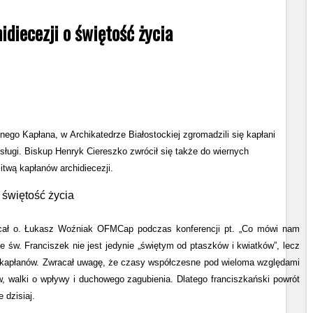
diecezji o świętość życia
go Kapłana, w Archikatedrze Białostockiej zgromadzili się kapłani
osługi. Biskup Henryk Ciereszko zwrócił się także do wiernych
itwą kapłanów archidiecezji.
cał o. Łukasz Woźniak OFMCap podczas konferencji pt. „Co mówi nam
e św. Franciszek nie jest jedynie „świętym od ptaszków i kwiatków”, lecz
 kapłanów. Zwracał uwagę, że czasy współczesne pod wieloma względami
w, walki o wpływy i duchowego zagubienia. Dlatego franciszkański powrót
 dzisiaj.