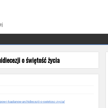
ej
diecezji o świętość życia
upow-i-kaplanow-archidiecezji-o-swietosc-zycia/