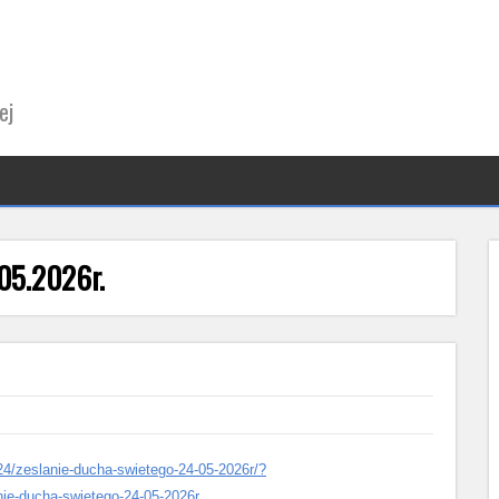
ej
05.2026r.
/24/zeslanie-ducha-swietego-24-05-2026r/?
-ducha-swietego-24-05-2026r