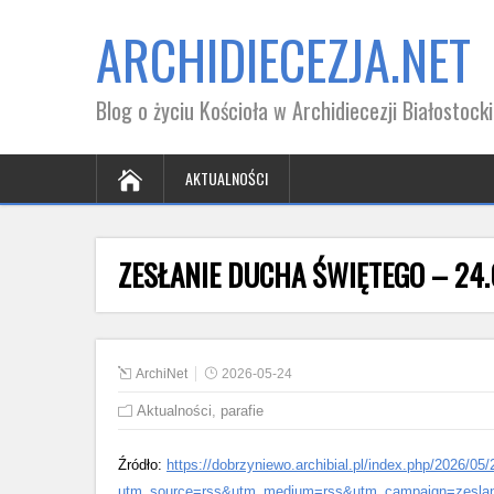
ARCHIDIECEZJA.NET
Blog o życiu Kościoła w Archidiecezji Białostocki
AKTUALNOŚCI
ZESŁANIE DUCHA ŚWIĘTEGO – 24.
ArchiNet
2026-05-24
Aktualności
,
parafie
Źródło:
https://dobrzyniewo.archibial.pl/index.php/2026/05
utm_source=rss&utm_medium=rss&utm_campaign=zeslanie