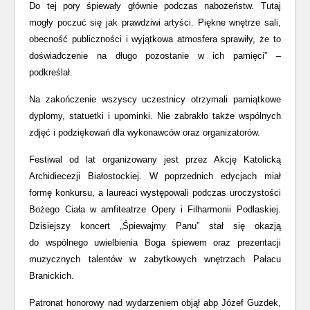
Do tej pory śpiewały głównie podczas nabożeństw. Tutaj
mogły poczuć się jak prawdziwi artyści. Piękne wnętrze sali,
obecność publiczności i wyjątkowa atmosfera sprawiły, że to
doświadczenie na długo pozostanie w ich pamięci” –
podkreślał.
Na zakończenie wszyscy uczestnicy otrzymali pamiątkowe
dyplomy, statuetki i upominki. Nie zabrakło także wspólnych
zdjęć i podziękowań dla wykonawców oraz organizatorów.
Festiwal od lat organizowany jest przez Akcję Katolicką
Archidiecezji Białostockiej. W poprzednich edycjach miał
formę konkursu, a laureaci występowali podczas uroczystości
Bożego Ciała w amfiteatrze Opery i Filharmonii Podlaskiej.
Dzisiejszy koncert „Śpiewajmy Panu” stał się okazją
do wspólnego uwielbienia Boga śpiewem oraz prezentacji
muzycznych talentów w zabytkowych wnętrzach Pałacu
Branickich.
Patronat honorowy nad wydarzeniem objął abp Józef Guzdek,