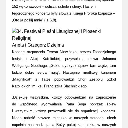
152 wykonawców – soliści, schole i chóry. Hasłem
tegorocznego koncertu były słowa z Księgi Proroka Izajasza –
„Oto ja poślij mnie” (Iz 6,8).
Aneta i Grzegorz Dziejma
Koncert rozpoczęła Teresa Niewińska, prezes Diecezjalnego
Instytutu Akcji Katolickiej, przywołując słowa Johanna
Wolfganga Goethego: „Gdzie słyszysz śpiew, tam wejdź, tam
ludzie dobre serca mają”. Następnie modlitwę kanonem
„Magnificat” z Taizé poprowadził Chór Zespołu Szkół
Katolickich im. ks. Franciszka Blachnickiego.
„Dziękuję wszystkim, którzy odpowiedzieli na zaproszenie
do wspólnego wychwalania Pana Boga poprzez śpiew
i wszystkim, którzy przyczynili się do organizacji koncertu.
Niech radość zawsze mieszka w naszych sercach, niech
napełnia nas nadzieja, a Boży pokój zamieszka w naszych