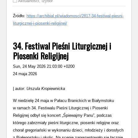
Aktualności
,
Izydor
Źródło:
https://archibial.pl/wiadomosci/2817-34-festiwal-piesni-
liturgicznej-i-piosenki-religijnej/
34. Festiwal Pieśni Liturgicznej i
Piosenki Religijnej
Sun, 24 May 2026 21:03:00 +0200
24 maja 2026
| autor:
Urszula Kropiewnicka
W niedzielę 24 maja w Pałacu Branickich w Białymstoku
w ramach 34. Festiwalu Pieśni Liturgicznej i Piosenki
Religijnej odbył się koncert „Śpiewajmy Panu”, podczas
którego zabrzmiały pieśni liturgiczne, piosenki religijne oraz
chorał gregoriański w wykonaniu dzieci, młodzieży i dorosłych
z Białegostoku i okolic. Na scenie zaprezentowało się łącznie