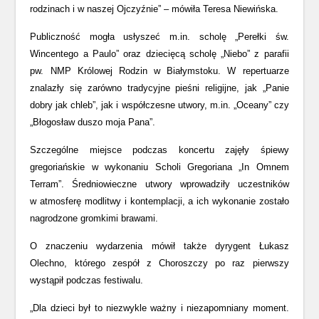
rodzinach i w naszej Ojczyźnie” – mówiła Teresa Niewińska.
Publiczność mogła usłyszeć m.in. scholę „Perełki św.
Wincentego a Paulo” oraz dziecięcą scholę „Niebo” z parafii
pw. NMP Królowej Rodzin w Białymstoku. W repertuarze
znalazły się zarówno tradycyjne pieśni religijne, jak „Panie
dobry jak chleb”, jak i współczesne utwory, m.in. „Oceany” czy
„Błogosław duszo moja Pana”.
Szczególne miejsce podczas koncertu zajęły śpiewy
gregoriańskie w wykonaniu Scholi Gregoriana „In Omnem
Terram”. Średniowieczne utwory wprowadziły uczestników
w atmosferę modlitwy i kontemplacji, a ich wykonanie zostało
nagrodzone gromkimi brawami.
O znaczeniu wydarzenia mówił także dyrygent Łukasz
Olechno, którego zespół z Choroszczy po raz pierwszy
wystąpił podczas festiwalu.
„Dla dzieci był to niezwykle ważny i niezapomniany moment.