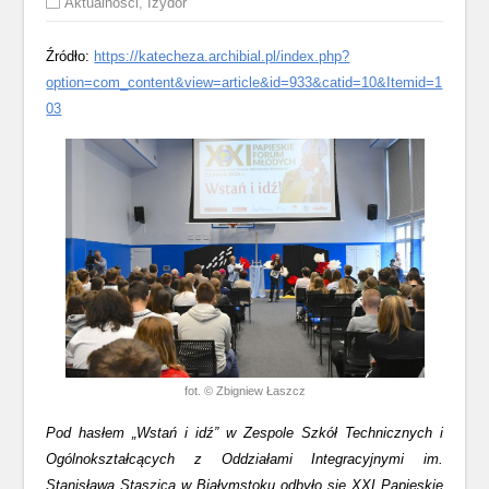
Aktualności
,
Izydor
Źródło:
https://katecheza.archibial.pl/index.php?
option=com_content&view=article&id=933&catid=10&Itemid=1
03
fot. © Zbigniew Łaszcz
Pod hasłem „Wstań i idź” w Zespole Szkół Technicznych i
Ogólnokształcących z Oddziałami Integracyjnymi im.
Stanisława Staszica w Białymstoku odbyło się XXI Papieskie