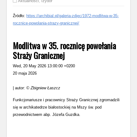
Aktualności
,
Izydor
Źródło:
https://archibial.pl/galeria-zdjec/1972-modlitwa-w-35-
rocznice-powolania-strazy-granicznej/
Modlitwa w 35. rocznicę powołania
Straży Granicznej
Wed, 20 May 2026 13:00:00 +0200
20 maja 2026
| autor:
© Zbigniew Łaszcz
Funkcjonariusze i pracownicy Straży Granicznej zgromadzili
się w archikatedrze białostockiej na Mszy św. pod
przewodnictwem abp. Józefa Guzdka.