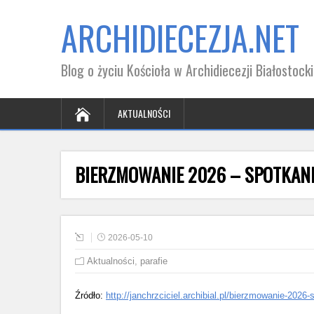
ARCHIDIECEZJA.NET
Blog o życiu Kościoła w Archidiecezji Białostocki
AKTUALNOŚCI
BIERZMOWANIE 2026 – SPOTKAN
2026-05-10
Aktualności
,
parafie
Źródło:
http://janchrzciciel.archibial.pl/bierzmowanie-2026-