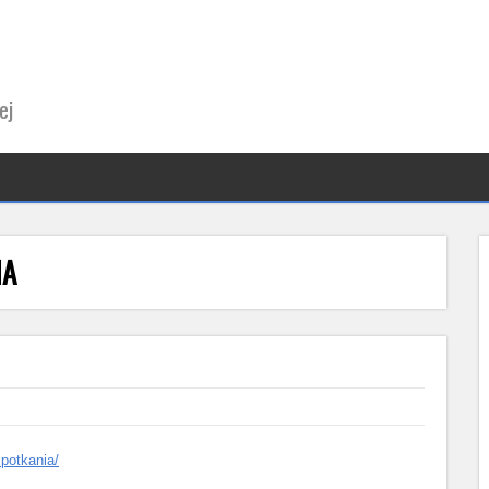
ej
IA
spotkania/