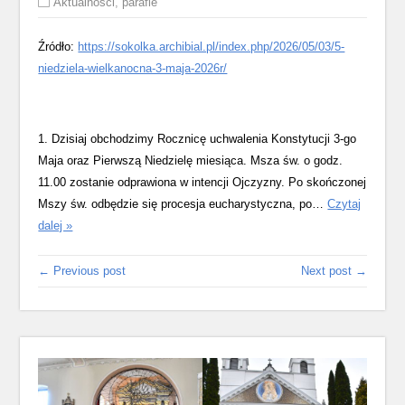
Aktualności
,
parafie
Źródło:
https://sokolka.archibial.pl/index.php/2026/05/03/5-
niedziela-wielkanocna-3-maja-2026r/
1. Dzisiaj obchodzimy Rocznicę uchwalenia Konstytucji 3-go
Maja oraz Pierwszą Niedzielę miesiąca. Msza św. o godz.
11.00 zostanie odprawiona w intencji Ojczyzny. Po skończonej
Mszy św. odbędzie się procesja eucharystyczna, po…
Czytaj
5
dalej »
Niedziela
Wielkanocna
← Previous post
Next post →
–
3
maja
2026r.