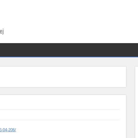
ej
26-04-206/