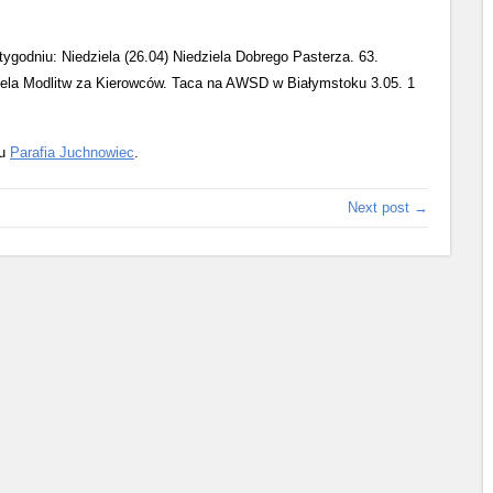
u: Niedziela (26.04) Niedziela Dobrego Pasterza. 63.
iela Modlitw za Kierowców. Taca na AWSD w Białymstoku 3.05. 1
su
Parafia Juchnowiec
.
Next post →