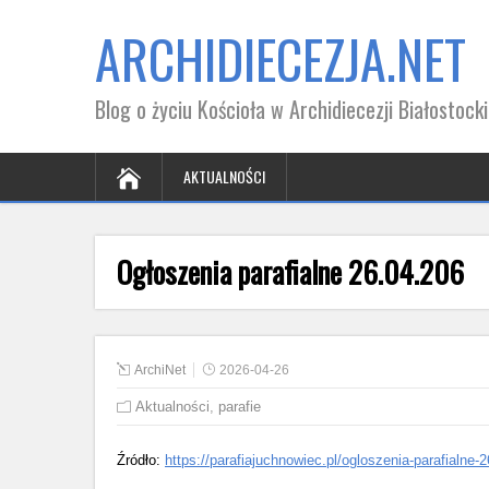
ARCHIDIECEZJA.NET
Blog o życiu Kościoła w Archidiecezji Białostocki
AKTUALNOŚCI
Ogłoszenia parafialne 26.04.206
ArchiNet
2026-04-26
Aktualności
,
parafie
Źródło:
https://parafiajuchnowiec.pl/ogloszenia-parafialne-