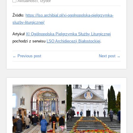
Aktualności
,
Izydor
Źródło:
https://lso.archibial.pl/xi-ogolnopolska-pielgrzymka-
sluzby-liturgicznej/
Artykuł
XI Ogólnopolska Pielgrzymka Służby Liturgicznej
pochodzi z serwisu
LSO Archidiecezji Białostockiej
.
← Previous post
Next post →