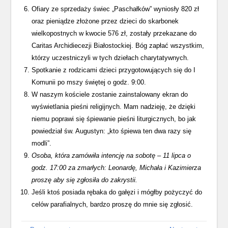
Ofiary ze sprzedaży świec „Paschałków” wyniosły 820 zł
oraz pieniądze złożone przez dzieci do skarbonek
wielkopostnych w kwocie 576 zł, zostały przekazane do
Caritas Archidiecezji Białostockiej. Bóg zapłać wszystkim,
którzy uczestniczyli w tych dziełach charytatywnych.
Spotkanie z rodzicami dzieci przygotowujących się do I
Komunii po mszy świętej o godz. 9:00.
W naszym kościele zostanie zainstalowany ekran do
wyświetlania pieśni religijnych. Mam nadzieję, że dzięki
niemu poprawi się śpiewanie pieśni liturgicznych, bo jak
powiedział św. Augustyn: „kto śpiewa ten dwa razy się
modli”.
Osoba, która zamówiła intencję na sobotę – 11 lipca o
godz. 17:00 za zmarłych: Leonardę, Michała i Kazimierza
proszę aby się zgłosiła do zakrystii.
Jeśli ktoś posiada rębaka do gałęzi i mógłby pożyczyć do
celów parafialnych, bardzo proszę do mnie się zgłosić.