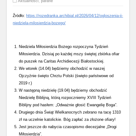
Aktualności
,
parafie
Źródło:
https://rozedranka.archibial.pl/2026/04/12/ogloszenia-ii-
niedziela-milosierdzia-bozego/
Niedziela Miłosierdzia Bożego rozpoczyna Tydzień
Miłosierdzia. Dzisiaj po każdej mszy świętej zbiórka ofiar
do puszek na Caritas Archidiecezji Białostockiej.
We wtorek (14.04) będziemy obchodzić w naszej
Ojczyźnie święto Chrztu Polski (święto państwowe od
2019 r.)
W następną niedzielę (19.04) będziemy obchodzić
Niedzielę Biblijną, którą rozpoczniemy XVIII Tydzień
Biblijny pod hasłem: „Odważnie głosić Ewangelię Boga”.
Drugiego dnia Świąt Wielkanocnych zebrano na tacę 1310
zł na uczelnie katolickie. Bóg zapłać za złożone ofiary!
Jest jeszcze do nabycia czasopismo diecezjalne „Drogi
Miłosierdzia”.