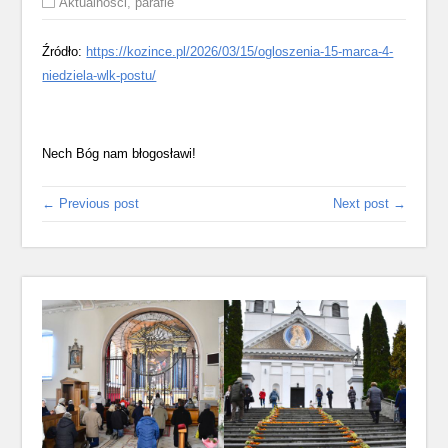
Aktualności
,
parafie
Źródło:
https://kozince.pl/2026/03/15/ogloszenia-15-marca-4-
niedziela-wlk-postu/
Nech Bóg nam błogosławi!
← Previous post
Next post →