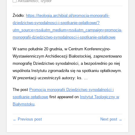
Aktualności
,
Izydor
Źródło:
https://teologia.archibial.pl/promocja-monografii-
dziedzictwo-synodalnosci-i-spotkanie-oplatkowe/?
utm_source=rss&utm_medium=rss&utm_campaign=promocja-
monografii-dziedzictwo-synodalnosci-i-spotkanie-oplatkowe
W samo południe 20 grudnia, w Centrum Konferencyjno-
Wystawienniczym Archidiecezji Białostockiej, zaprezentowano
monografię Dziedzictwo synodalności, a bezpośrednio po niej
wspólnota Instytutu zgromadziła się na spotkaniu opłatkowym.
W prezentacji uczestniczyli autorzy: ks. …
The post
Promocja monografii Dziedzictwo synodalności i
spotkanie opłatkowe
first appeared on
Instytut Teologiczny w
Białymstoku
.
← Previous post
Next post →