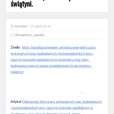
świątyni.
ArchiNet
2025-12-14
Aktualności
,
parafie
Źródło:
https://parafiajuchnowiec.pl/ogloszenie-dotyczace-
wykonanych-prac-budowlanych-i-konserwatorskich-przy-
naszym-kosciele-parafialnym-w-juchnowcu-oraz-plan-
budowania-nowych-opraw-oswietleniowych-we-wnetrzu-
swiatyni/
…
Artykuł
Ogłoszenie dotyczące wykonanych prac budowlanych
i konserwatorskich przy naszym kościele parafialnym w
Juchnowcu oraz plan budowania nowych opraw