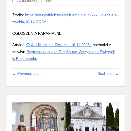
Aktualności
,
parafie
Źródło:
https://wszystkichswietych.archibial.pl/xxxiii-niedziela-
zwykla-16-11-2025r/
OGŁOSZENIA PARAFIALNE
Artykuł
XXXIII Niedziela Zwykła – 16.11.2025r.
pochodzi z
serwisu
Rzymskokatolicka Parafia pw. Wszystkich Świętych
w Białymstoku
.
← Previous post
Next post →