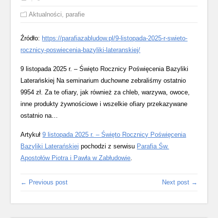
Aktualności
,
parafie
Źródło:
https://parafiazabludow.pl/9-listopada-2025-r-swieto-
rocznicy-poswiecenia-bazyliki-lateranskiej/
9 listopada 2025 r. – Święto Rocznicy Poświęcenia Bazyliki
Laterańskiej Na seminarium duchowne zebraliśmy ostatnio
9954 zł. Za te ofiary, jak również za chleb, warzywa, owoce,
inne produkty żywnościowe i wszelkie ofiary przekazywane
ostatnio na…
Artykuł
9 listopada 2025 r. – Święto Rocznicy Poświęcenia
Bazyliki Laterańskiej
pochodzi z serwisu
Parafia Św.
Apostołów Piotra i Pawła w Zabłudowie
.
← Previous post
Next post →