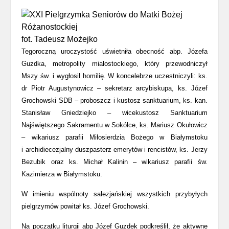
fot. Tadeusz Możejko
Tegoroczną uroczystość uświetniła obecność abp. Józefa
Guzdka, metropolity miałostockiego, który przewodniczył
Mszy św. i wygłosił homilię. W koncelebrze uczestniczyli: ks.
dr Piotr Augustynowicz – sekretarz arcybiskupa, ks. Józef
Grochowski SDB – proboszcz i kustosz sanktuarium, ks. kan.
Stanisław Gniedziejko – wicekustosz Sanktuarium
Najświętszego Sakramentu w Sokółce, ks. Mariusz Okułowicz
– wikariusz parafii Miłosierdzia Bożego w Białymstoku
i archidiecezjalny duszpasterz emerytów i rencistów, ks. Jerzy
Bezubik oraz ks. Michał Kalinin – wikariusz parafii św.
Kazimierza w Białymstoku.
W imieniu wspólnoty salezjańskiej wszystkich przybyłych
pielgrzymów powitał ks. Józef Grochowski.
Na początku liturgii abp Józef Guzdek podkreślił, że aktywne