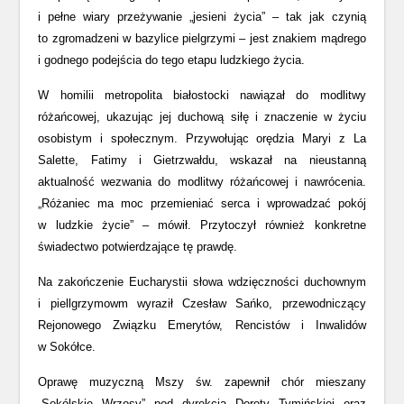
i pełne wiary przeżywanie „jesieni życia” – tak jak czynią
to zgromadzeni w bazylice pielgrzymi – jest znakiem mądrego
i godnego podejścia do tego etapu ludzkiego życia.
W homilii metropolita białostocki nawiązał do modlitwy
różańcowej, ukazując jej duchową siłę i znaczenie w życiu
osobistym i społecznym. Przywołując orędzia Maryi z La
Salette, Fatimy i Gietrzwałdu, wskazał na nieustanną
aktualność wezwania do modlitwy różańcowej i nawrócenia.
„Różaniec ma moc przemieniać serca i wprowadzać pokój
w ludzkie życie” – mówił. Przytoczył również konkretne
świadectwo potwierdzające tę prawdę.
Na zakończenie Eucharystii słowa wdzięczności duchownym
i piellgrzymowm wyraził Czesław Sańko, przewodniczący
Rejonowego Związku Emerytów, Rencistów i Inwalidów
w Sokółce.
Oprawę muzyczną Mszy św. zapewnił chór mieszany
„Sokólskie Wrzosy” pod dyrekcją Doroty Tymińskiej oraz