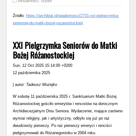
Aktualności
,
Izydor
Źródło:
https://archibial.pl/wiadomosci/2731-xxi-pielgrzymka-
seniorow-do-matki-bozej-rozanostockiej/
XXI Pielgrzymka Seniorów do Matki
Bożej Różanostockiej
Sun, 12 Oct 2025 15:14:00 +0200
12 października 2025
| autor:
Tadeusz Możejko
W sobotę 11 października 2025 r. Sanktuarium Matki Bożej
Różanostockiej gościło emerytów i rencistów na dorocznym
Archidiecezjalnym Dniu Seniora. Wydarzenie, mające zarówno
wymiar religijny, jak i artystyczny, odbyło się już po raz
dwudziesty pierwszy. Po raz pierwszy emeryci i renciści
pielgrzymowali do Różanegostoku w 2004 roku.