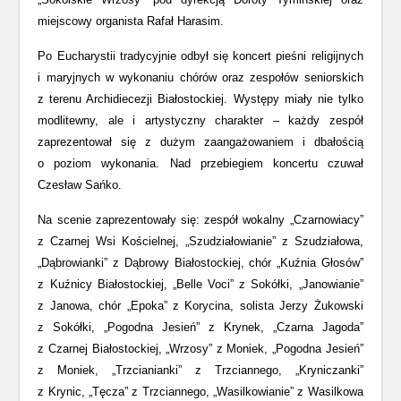
miejscowy organista Rafał Harasim.
Po Eucharystii tradycyjnie odbył się koncert pieśni religijnych
i maryjnych w wykonaniu chórów oraz zespołów seniorskich
z terenu Archidiecezji Białostockiej. Występy miały nie tylko
modlitewny, ale i artystyczny charakter – każdy zespół
zaprezentował się z dużym zaangażowaniem i dbałością
o poziom wykonania. Nad przebiegiem koncertu czuwał
Czesław Sańko.
Na scenie zaprezentowały się: zespół wokalny „Czarnowiacy”
z Czarnej Wsi Kościelnej, „Szudziałowianie” z Szudziałowa,
„Dąbrowianki” z Dąbrowy Białostockiej, chór „Kuźnia Głosów”
z Kuźnicy Białostockiej, „Belle Voci” z Sokółki, „Janowianie”
z Janowa, chór „Epoka” z Korycina, solista Jerzy Żukowski
z Sokółki, „Pogodna Jesień” z Krynek, „Czarna Jagoda”
z Czarnej Białostockiej, „Wrzosy” z Moniek, „Pogodna Jesień”
z Moniek, „Trzcianianki” z Trzciannego, „Kryniczanki”
z Krynic, „Tęcza” z Trzciannego, „Wasilkowianie” z Wasilkowa