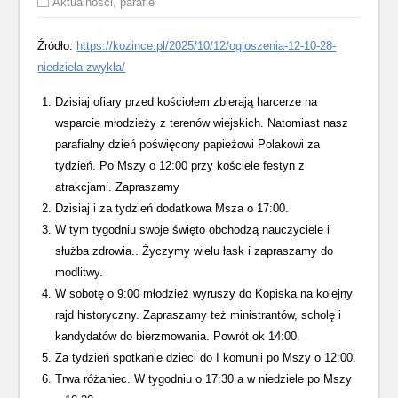
Aktualności
,
parafie
Źródło:
https://kozince.pl/2025/10/12/ogloszenia-12-10-28-
niedziela-zwykla/
Dzisiaj ofiary przed kościołem zbierają harcerze na
wsparcie młodzieży z terenów wiejskich. Natomiast nasz
parafialny dzień poświęcony papieżowi Polakowi za
tydzień. Po Mszy o 12:00 przy kościele festyn z
atrakcjami. Zapraszamy
Dzisiaj i za tydzień dodatkowa Msza o 17:00.
W tym tygodniu swoje święto obchodzą nauczyciele i
służba zdrowia.. Życzymy wielu łask i zapraszamy do
modlitwy.
W sobotę o 9:00 młodzież wyruszy do Kopiska na kolejny
rajd historyczny. Zapraszamy też ministrantów, scholę i
kandydatów do bierzmowania. Powrót ok 14:00.
Za tydzień spotkanie dzieci do I komunii po Mszy o 12:00.
Trwa różaniec. W tygodniu o 17:30 a w niedziele po Mszy