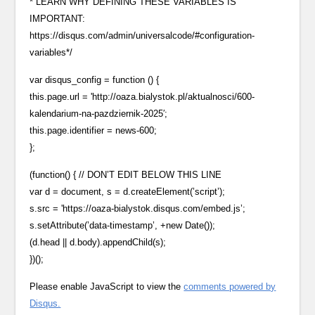
* LEARN WHY DEFINING THESE VARIABLES IS
IMPORTANT:
https://disqus.com/admin/universalcode/#configuration-
variables*/
var disqus_config = function () {
this.page.url = 'http://oaza.bialystok.pl/aktualnosci/600-
kalendarium-na-pazdziernik-2025′;
this.page.identifier = news-600;
};
(function() { // DON’T EDIT BELOW THIS LINE
var d = document, s = d.createElement(’script’);
s.src = 'https://oaza-bialystok.disqus.com/embed.js’;
s.setAttribute(’data-timestamp’, +new Date());
(d.head || d.body).appendChild(s);
})();
Please enable JavaScript to view the
comments powered by
Disqus.