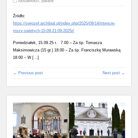
Aktualności
,
parafie
Źródło:
https://swjozef.archibial.pl/index.php/2025/09/14/intencje-
mszy-swietych-15-09-21-09-2025r/
Poniedziałek, 15.09.25 r. 7.00 – Za śp. Tomasza
Maksimowicza (15 gr.) 18:00 – Za śp. Franciszkę Murawską
18:00 – W […]
← Previous post
Next post →