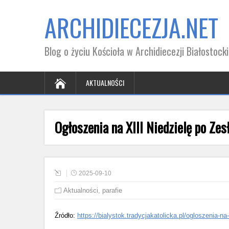
ARCHIDIECEZJA.NET
Blog o życiu Kościoła w Archidiecezji Białostocki
AKTUALNOŚCI
Ogłoszenia na XIII Niedzielę po Ze
2025-09-10
Aktualności
,
parafie
Źródło:
https://bialystok.tradycjakatolicka.pl/ogloszenia-na