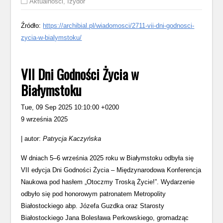
Aktualności
,
Izydor
Źródło:
https://archibial.pl/wiadomosci/2711-vii-dni-godnosci-
zycia-w-bialymstoku/
VII Dni Godności Życia w
Białymstoku
Tue, 09 Sep 2025 10:10:00 +0200
9 września 2025
| autor:
Patrycja Kaczyńska
W dniach 5–6 września 2025 roku w Białymstoku odbyła się
VII edycja Dni Godności Życia – Międzynarodowa Konferencja
Naukowa pod hasłem „Otoczmy Troską Życie!”. Wydarzenie
odbyło się pod honorowym patronatem Metropolity
Białostockiego abp. Józefa Guzdka oraz Starosty
Białostockiego Jana Bolesława Perkowskiego, gromadząc