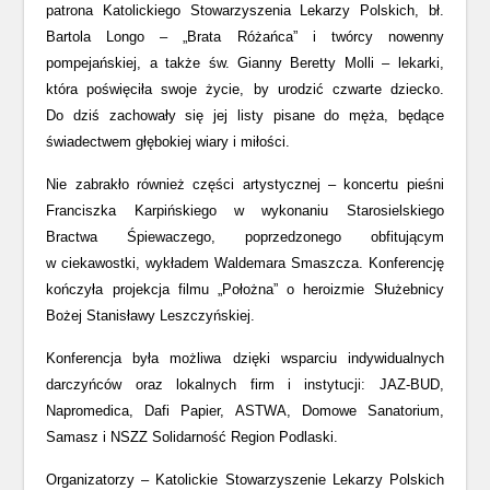
patrona Katolickiego Stowarzyszenia Lekarzy Polskich, bł.
Bartola Longo – „Brata Różańca” i twórcy nowenny
pompejańskiej, a także św. Gianny Beretty Molli – lekarki,
która poświęciła swoje życie, by urodzić czwarte dziecko.
Do dziś zachowały się jej listy pisane do męża, będące
świadectwem głębokiej wiary i miłości.
Nie zabrakło również części artystycznej – koncertu pieśni
Franciszka Karpińskiego w wykonaniu Starosielskiego
Bractwa Śpiewaczego, poprzedzonego obfitującym
w ciekawostki, wykładem Waldemara Smaszcza. Konferencję
kończyła projekcja filmu „Położna” o heroizmie Służebnicy
Bożej Stanisławy Leszczyńskiej.
Konferencja była możliwa dzięki wsparciu indywidualnych
darczyńców oraz lokalnych firm i instytucji: JAZ-BUD,
Napromedica, Dafi Papier, ASTWA, Domowe Sanatorium,
Samasz i NSZZ Solidarność Region Podlaski.
Organizatorzy – Katolickie Stowarzyszenie Lekarzy Polskich