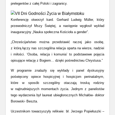
prelegentów z całej Polski i zagranicy.
Konferencję otworzył kard. Gerhard Ludwig Müller, który
przewodniczył Mszy Świętej, a następnie wygłosił wykład
inauguracyjny „Nauka społeczna Kościoła a gender”.
„Chrześcijaństwo można przedstawić raczej jako osobę,
z którą łączy nas szczególna relacja oparta na wierze, nadziei
i miłości. ‘Osoba, relacja i komunia’ to podstawowe pojęcia
opisujące relację z Bogiem… dzięki pośrednictwu Chrystusa.”
W programie znalazły się wykłady i panel dyskusyjny
poświęcony opiece hospicyjnej i hospicjom perinatalnym,
które w sposób szczególny otaczają troską rodziny
w najtrudniejszych momentach życia. Jednym z panelistów
tego wydarzenia był laureat ubiegłorocznych Michałów- doktor
Borowski- Beszta.
Uczestnikom towarzyszyły relikwie: bł. Jerzego Popiełuszki –