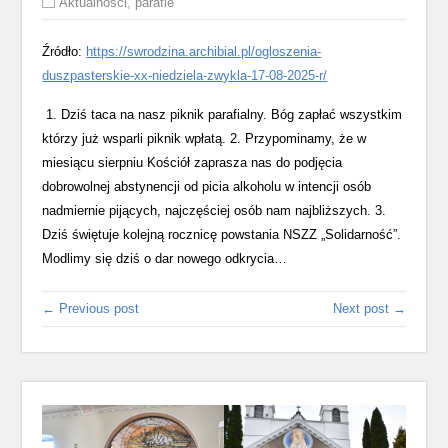
Aktualności
,
parafie
Źródło:
https://swrodzina.archibial.pl/ogloszenia-
duszpasterskie-xx-niedziela-zwykla-17-08-2025-r/
1. Dziś taca na nasz piknik parafialny. Bóg zapłać wszystkim
którzy już wsparli piknik wpłatą. 2. Przypominamy, że w
miesiącu sierpniu Kościół zaprasza nas do podjęcia
dobrowolnej abstynencji od picia alkoholu w intencji osób
nadmiernie pijących, najczęściej osób nam najbliższych. 3.
Dziś świętuje kolejną rocznicę powstania NSZZ „Solidarność”.
Modlimy się dziś o dar nowego odkrycia…
← Previous post
Next post →