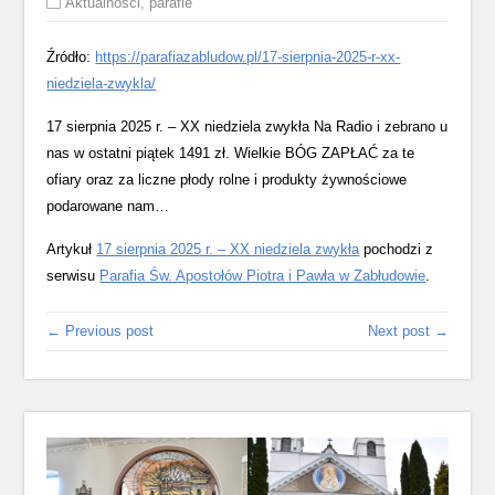
Aktualności
,
parafie
Źródło:
https://parafiazabludow.pl/17-sierpnia-2025-r-xx-
niedziela-zwykla/
17 sierpnia 2025 r. – XX niedziela zwykła Na Radio i zebrano u
nas w ostatni piątek 1491 zł. Wielkie BÓG ZAPŁAĆ za te
ofiary oraz za liczne płody rolne i produkty żywnościowe
podarowane nam…
Artykuł
17 sierpnia 2025 r. – XX niedziela zwykła
pochodzi z
serwisu
Parafia Św. Apostołów Piotra i Pawła w Zabłudowie
.
← Previous post
Next post →