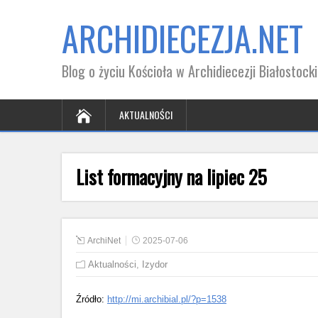
ARCHIDIECEZJA.NET
Blog o życiu Kościoła w Archidiecezji Białostocki
AKTUALNOŚCI
List formacyjny na lipiec 25
ArchiNet
2025-07-06
Aktualności
,
Izydor
Źródło:
http://mi.archibial.pl/?p=1538