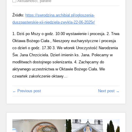
Aktualności
,
parafie
Źródło:
https://swrodzina.archibial.pl/ogloszenia-
duszpasterskie-xii-niedziela-zwykla-22-06-2025r/
1. Dziś po Mszy o godz. 10.00 wystawienie i procesja. 2. Trwa
Oktawa Bożego Ciała , Nieszpory eucharystyczne i procesja
co dzień o godz. 17.30 3. We wtorek Uroczystość Narodzenia
Św. Jana Chrzciciela. Dzień imienin ks. Jana. Polecamy w
modlitwach dostojnego solenizanta. 4. Zachęcamy do
aktywnego uczestnictwa w Oktawie Bożego Ciała. We
czwartek zakończenie oktawy…
← Previous post
Next post →