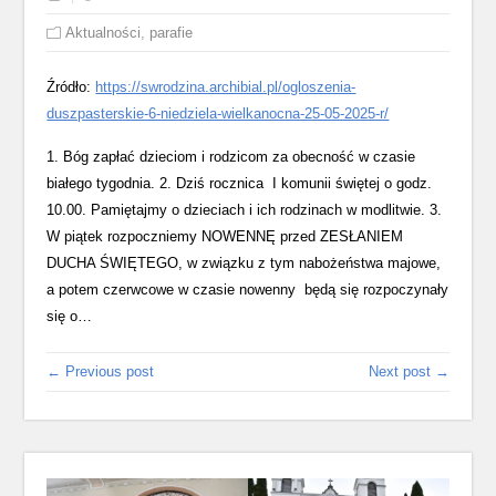
Aktualności
,
parafie
Źródło:
https://swrodzina.archibial.pl/ogloszenia-
duszpasterskie-6-niedziela-wielkanocna-25-05-2025-r/
1. Bóg zapłać dzieciom i rodzicom za obecność w czasie
białego tygodnia. 2. Dziś rocznica I komunii świętej o godz.
10.00. Pamiętajmy o dzieciach i ich rodzinach w modlitwie. 3.
W piątek rozpoczniemy NOWENNĘ przed ZESŁANIEM
DUCHA ŚWIĘTEGO, w związku z tym nabożeństwa majowe,
a potem czerwcowe w czasie nowenny będą się rozpoczynały
się o…
← Previous post
Next post →