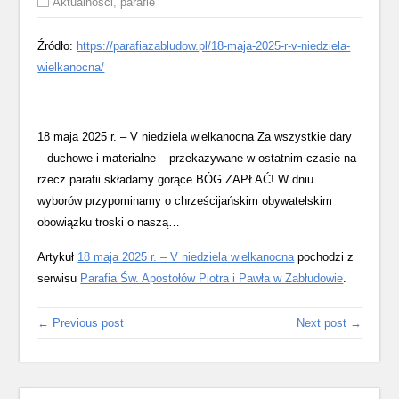
Aktualności
,
parafie
Źródło:
https://parafiazabludow.pl/18-maja-2025-r-v-niedziela-
wielkanocna/
18 maja 2025 r. – V niedziela wielkanocna Za wszystkie dary
– duchowe i materialne – przekazywane w ostatnim czasie na
rzecz parafii składamy gorące BÓG ZAPŁAĆ! W dniu
wyborów przypominamy o chrześcijańskim obywatelskim
obowiązku troski o naszą…
Artykuł
18 maja 2025 r. – V niedziela wielkanocna
pochodzi z
serwisu
Parafia Św. Apostołów Piotra i Pawła w Zabłudowie
.
← Previous post
Next post →