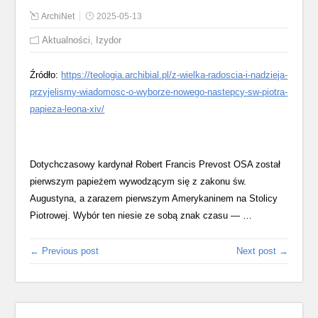
ArchiNet
2025-05-13
Aktualności
,
Izydor
Źródło:
https://teologia.archibial.pl/z-wielka-radoscia-i-nadzieja-
przyjelismy-wiadomosc-o-wyborze-nowego-nastepcy-sw-piotra-
papieza-leona-xiv/
Dotychczasowy kardynał Robert Francis Prevost OSA został
pierwszym papieżem wywodzącym się z zakonu św.
Augustyna, a zarazem pierwszym Amerykaninem na Stolicy
Piotrowej. Wybór ten niesie ze sobą znak czasu — …
← Previous post
Next post →