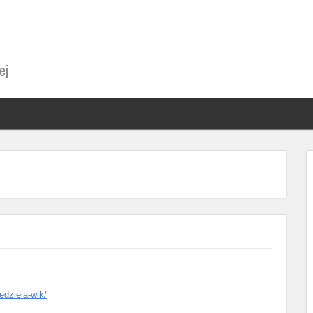
ej
edziela-wlk/