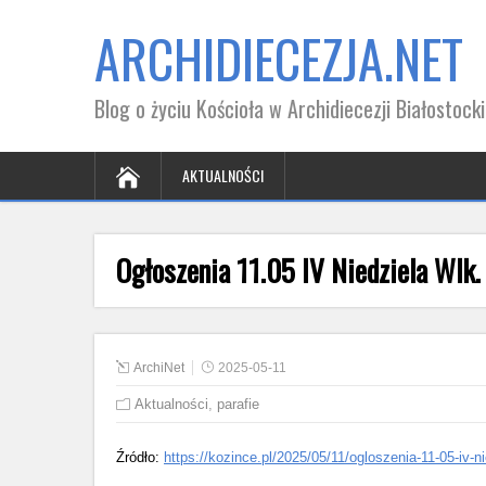
ARCHIDIECEZJA.NET
Blog o życiu Kościoła w Archidiecezji Białostocki
AKTUALNOŚCI
Ogłoszenia 11.05 IV Niedziela Wlk.
ArchiNet
2025-05-11
Aktualności
,
parafie
Źródło:
https://kozince.pl/2025/05/11/ogloszenia-11-05-iv-ni