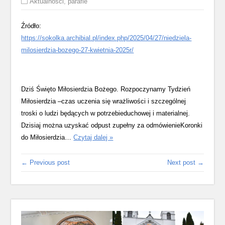
Aktualności
,
parafie
Źródło:
https://sokolka.archibial.pl/index.php/2025/04/27/niedziela-
milosierdzia-bozego-27-kwietnia-2025r/
Dziś Święto Miłosierdzia Bożego. Rozpoczynamy Tydzień
Miłosierdzia –czas uczenia się wrażliwości i szczególnej
troski o ludzi będących w potrzebieduchowej i materialnej.
Dzisiaj można uzyskać odpust zupełny za odmówienieKoronki
Niedziela
do Miłosierdzia…
Czytaj dalej »
Miłosierdzia
Bożego
← Previous post
Next post →
–
27
kwietnia
2025r.