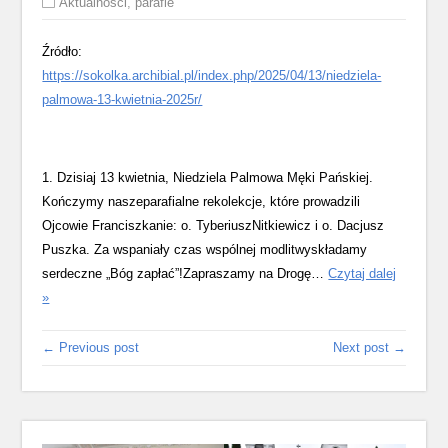
Aktualności
,
parafie
Źródło:
https://sokolka.archibial.pl/index.php/2025/04/13/niedziela-
palmowa-13-kwietnia-2025r/
1. Dzisiaj 13 kwietnia, Niedziela Palmowa Męki Pańskiej.
Kończymy naszeparafialne rekolekcje, które prowadzili
Ojcowie Franciszkanie: o. TyberiuszNitkiewicz i o. Dacjusz
Puszka. Za wspaniały czas wspólnej modlitwyskładamy
serdeczne „Bóg zapłać”!Zapraszamy na Drogę…
Czytaj dalej
Niedziela
»
Palmowa
–
← Previous post
Next post →
13
kwietnia
2025r.