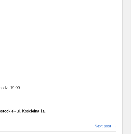
 godz. 19:00.
tockiej- ul. Kościelna 1a.
Next post →