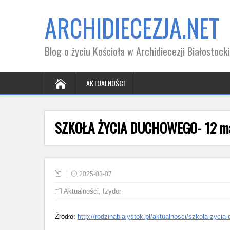
ARCHIDIECEZJA.NET
Blog o życiu Kościoła w Archidiecezji Białostocki
AKTUALNOŚCI
SZKOŁA ŻYCIA DUCHOWEGO- 12 mar
2025-03-07
Aktualności
,
Izydor
Źródło:
http://rodzinabialystok.pl/aktualnosci/szkola-zyc