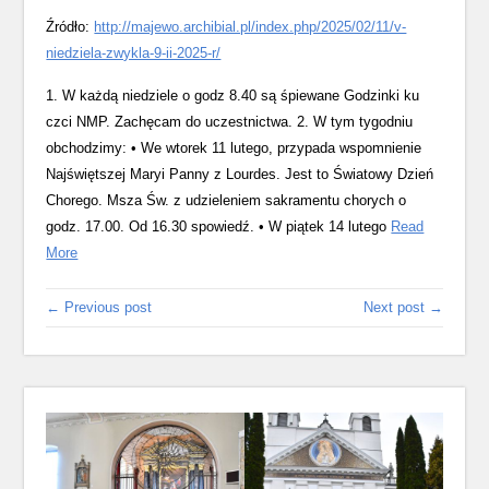
Źródło:
http://majewo.archibial.pl/index.php/2025/02/11/v-
niedziela-zwykla-9-ii-2025-r/
1. W każdą niedziele o godz 8.40 są śpiewane Godzinki ku
czci NMP. Zachęcam do uczestnictwa. 2. W tym tygodniu
obchodzimy: • We wtorek 11 lutego, przypada wspomnienie
Najświętszej Maryi Panny z Lourdes. Jest to Światowy Dzień
Chorego. Msza Św. z udzieleniem sakramentu chorych o
godz. 17.00. Od 16.30 spowiedź. • W piątek 14 lutego
Read
More
← Previous post
Next post →