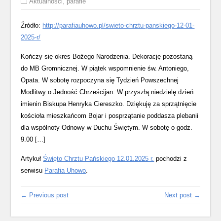
Aktualności
,
parafie
Źródło:
http://parafiauhowo.pl/swieto-chrztu-panskiego-12-01-
2025-r/
Kończy się okres Bożego Narodzenia. Dekorację pozostaną
do MB Gromnicznej. W piątek wspomnienie św. Antoniego,
Opata. W sobotę rozpoczyna się Tydzień Powszechnej
Modlitwy o Jedność Chrześcijan. W przyszłą niedzielę dzień
imienin Biskupa Henryka Ciereszko. Dziękuję za sprzątnięcie
kościoła mieszkańcom Bojar i posprzątanie poddasza plebanii
dla wspólnoty Odnowy w Duchu Świętym. W sobotę o godz.
9.00 […]
Artykuł
Święto Chrztu Pańskiego 12.01.2025 r.
pochodzi z
serwisu
Parafia Uhowo
.
← Previous post
Next post →