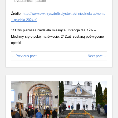
Aktualności
,
parafie
Źródło:
http://www.swkrzysztofbialystok.pl/i-niedziela-adwentu-
1-grudnia-2024-r/
1/ Dziś pierwsza niedziela miesiąca. Intencja dla KŻR –
Modlimy się o pokój na świecie. 2/ Dziś zostaną poświęcone
opłatki…
← Previous post
Next post →