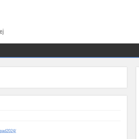
ej
opad2024/