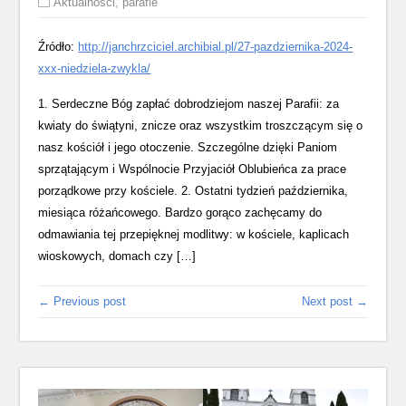
Aktualności
,
parafie
Źródło:
http://janchrzciciel.archibial.pl/27-pazdziernika-2024-
xxx-niedziela-zwykla/
1. Serdeczne Bóg zapłać dobrodziejom naszej Parafii: za
kwiaty do świątyni, znicze oraz wszystkim troszczącym się o
nasz kościół i jego otoczenie. Szczególne dzięki Paniom
sprzątającym i Wspólnocie Przyjaciół Oblubieńca za prace
porządkowe przy kościele. 2. Ostatni tydzień października,
miesiąca różańcowego. Bardzo gorąco zachęcamy do
odmawiania tej przepięknej modlitwy: w kościele, kaplicach
wioskowych, domach czy […]
← Previous post
Next post →