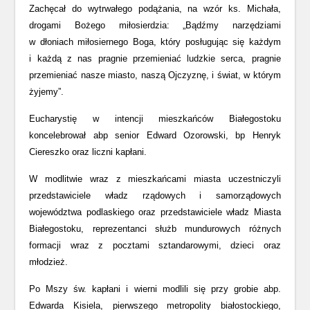
Zachęcał do wytrwałego podążania, na wzór ks. Michała,
drogami Bożego miłosierdzia: „Bądźmy narzędziami
w dłoniach miłosiernego Boga, który posługując się każdym
i każdą z nas pragnie przemieniać ludzkie serca, pragnie
przemieniać nasze miasto, naszą Ojczyznę, i świat, w którym
żyjemy”.
Eucharystię w intencji mieszkańców Białegostoku
koncelebrował abp senior Edward Ozorowski, bp Henryk
Ciereszko oraz liczni kapłani.
W modlitwie wraz z mieszkańcami miasta uczestniczyli
przedstawiciele władz rządowych i samorządowych
województwa podlaskiego oraz przedstawiciele władz Miasta
Białegostoku, reprezentanci służb mundurowych różnych
formacji wraz z pocztami sztandarowymi, dzieci oraz
młodzież.
Po Mszy św. kapłani i wierni modlili się przy grobie abp.
Edwarda Kisiela, pierwszego metropolity białostockiego,