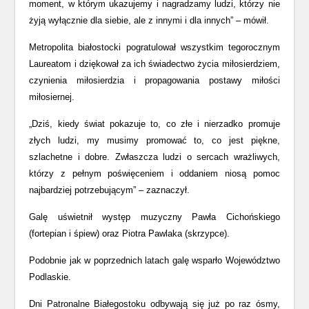
moment, w którym ukazujemy i nagradzamy ludzi, którzy nie
żyją wyłącznie dla siebie, ale z innymi i dla innych” – mówił.
Metropolita białostocki pogratulował wszystkim tegorocznym
Laureatom i dziękował za ich świadectwo życia miłosierdziem,
czynienia miłosierdzia i propagowania postawy miłości
miłosiernej.
„Dziś, kiedy świat pokazuje to, co złe i nierzadko promuje
złych ludzi, my musimy promować to, co jest piękne,
szlachetne i dobre. Zwłaszcza ludzi o sercach wrażliwych,
którzy z pełnym poświęceniem i oddaniem niosą pomoc
najbardziej potrzebującym” – zaznaczył.
Galę uświetnił występ muzyczny Pawła Cichońskiego
(fortepian i śpiew) oraz Piotra Pawlaka (skrzypce).
Podobnie jak w poprzednich latach galę wsparło Województwo
Podlaskie.
Dni Patronalne Białegostoku odbywają się już po raz ósmy,