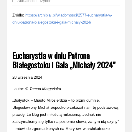
Aktualności
,
Izydor
Źródło:
https://archibial.pl/wiadomosci/2577-eucharystia-w-
dniu-patrona-bialegostoku-i-gala-michaly-2024/
Eucharystia w dniu Patrona
Białegostoku i Gala „Michały 2024”
28 września 2024
| autor:
© Teresa Margańska
„Białystok – Miasto Miłosierdzia – to brzmi dumnie.
Błogosławiony Michał Sopoćko przekazał nam tę podstawową
prawdę, że Bóg jest miłością miłosierną. Jednak nie
zatrzymaliśmy się tylko na poziomie słowa, za tym idą czyny”
– mówił do zgromadzonych na Mszy św. w archikatedrze