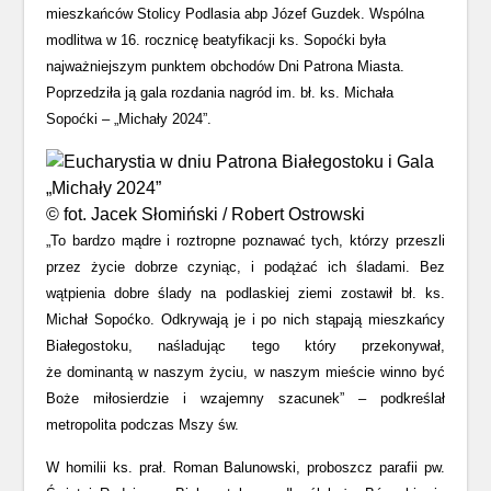
mieszkańców Stolicy Podlasia abp Józef Guzdek. Wspólna
modlitwa w 16. rocznicę beatyfikacji ks. Sopoćki była
najważniejszym punktem obchodów Dni Patrona Miasta.
Poprzedziła ją gala rozdania nagród im. bł. ks. Michała
Sopoćki – „Michały 2024”.
© fot. Jacek Słomiński / Robert Ostrowski
„To bardzo mądre i roztropne poznawać tych, którzy przeszli
przez życie dobrze czyniąc, i podążać ich śladami. Bez
wątpienia dobre ślady na podlaskiej ziemi zostawił bł. ks.
Michał Sopoćko. Odkrywają je i po nich stąpają mieszkańcy
Białegostoku, naśladując tego który przekonywał,
że dominantą w naszym życiu, w naszym mieście winno być
Boże miłosierdzie i wzajemny szacunek” – podkreślał
metropolita podczas Mszy św.
W homilii ks. prał. Roman Balunowski, proboszcz parafii pw.