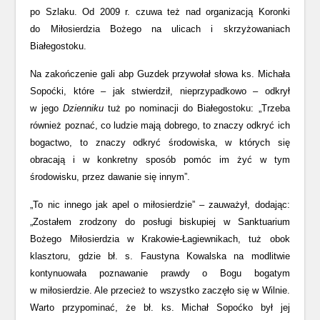
po Szlaku. Od 2009 r. czuwa też nad organizacją Koronki
do Miłosierdzia Bożego na ulicach i skrzyżowaniach
Białegostoku.
Na zakończenie gali abp Guzdek przywołał słowa ks. Michała
Sopoćki, które – jak stwierdził, nieprzypadkowo – odkrył
w jego
Dzienniku
tuż po nominacji do Białegostoku: „Trzeba
również poznać, co ludzie mają dobrego, to znaczy odkryć ich
bogactwo, to znaczy odkryć środowiska, w których się
obracają i w konkretny sposób pomóc im żyć w tym
środowisku, przez dawanie się innym”.
„To nic innego jak apel o miłosierdzie” – zauważył, dodając:
„Zostałem zrodzony do posługi biskupiej w Sanktuarium
Bożego Miłosierdzia w Krakowie-Łagiewnikach, tuż obok
klasztoru, gdzie bł. s. Faustyna Kowalska na modlitwie
kontynuowała poznawanie prawdy o Bogu bogatym
w miłosierdzie. Ale przecież to wszystko zaczęło się w Wilnie.
Warto przypominać, że bł. ks. Michał Sopoćko był jej