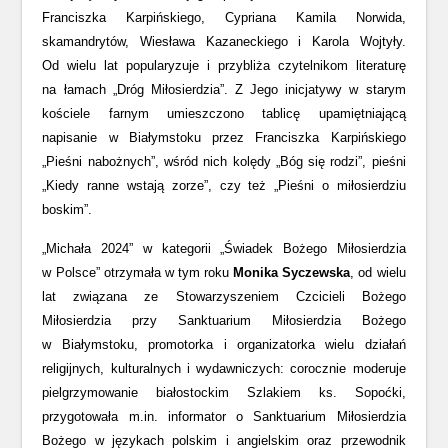
Franciszka Karpińskiego, Cypriana Kamila Norwida,
skamandrytów, Wiesława Kazaneckiego i Karola Wojtyły.
Od wielu lat popularyzuje i przybliża czytelnikom literaturę
na łamach „Dróg Miłosierdzia”. Z Jego inicjatywy w starym
kościele farnym umieszczono tablicę upamiętniającą
napisanie w Białymstoku przez Franciszka Karpińskiego
„Pieśni nabożnych”, wśród nich kolędy „Bóg się rodzi”, pieśni
„Kiedy ranne wstają zorze”, czy też „Pieśni o miłosierdziu
boskim”.
„Michała 2024” w kategorii „Świadek Bożego Miłosierdzia
w Polsce” otrzymała w tym roku
Monika Syczewska
, od wielu
lat związana ze Stowarzyszeniem Czcicieli Bożego
Miłosierdzia przy Sanktuarium Miłosierdzia Bożego
w Białymstoku, promotorka i organizatorka wielu działań
religijnych, kulturalnych i wydawniczych: corocznie moderuje
pielgrzymowanie białostockim Szlakiem ks. Sopoćki,
przygotowała m.in. informator o Sanktuarium Miłosierdzia
Bożego w językach polskim i angielskim oraz przewodnik