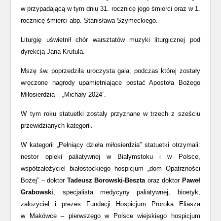
w przypadającą w tym dniu 31. rocznicę jego śmierci oraz w 1.
rocznicę śmierci abp. Stanisława Szymeckiego.
Liturgię uświetnił chór warsztatów muzyki liturgicznej pod
dyrekcją Jana Krutula.
Mszę św. poprzedziła uroczysta gala, podczas której zostały
wręczone nagrody upamiętniające postać Apostoła Bożego
Miłosierdzia – „Michały 2024”.
W tym roku statuetki zostały przyznane w trzech z sześciu
przewidzianych kategorii.
W kategorii „Pełniący dzieła miłosierdzia” statuetki otrzymali:
nestor opieki paliatywnej w Białymstoku i w Polsce,
współzałożyciel białostockiego hospicjum „dom Opatrzności
Bożej” – doktor
Tadeusz Borowski-Beszta
oraz doktor
Paweł
Grabowski
, specjalista medycyny paliatywnej, bioetyk,
założyciel i prezes Fundacji Hospicjum Proroka Eliasza
w Makówce – pierwszego w Polsce wiejskiego hospicjum