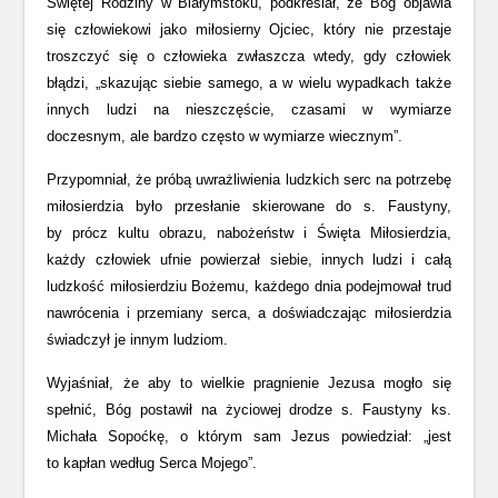
Świętej Rodziny w Białymstoku, podkreślał, że Bóg objawia
się człowiekowi jako miłosierny Ojciec, który nie przestaje
troszczyć się o człowieka zwłaszcza wtedy, gdy człowiek
błądzi, „skazując siebie samego, a w wielu wypadkach także
innych ludzi na nieszczęście, czasami w wymiarze
doczesnym, ale bardzo często w wymiarze wiecznym”.
Przypomniał, że próbą uwrażliwienia ludzkich serc na potrzebę
miłosierdzia było przesłanie skierowane do s. Faustyny,
by prócz kultu obrazu, nabożeństw i Święta Miłosierdzia,
każdy człowiek ufnie powierzał siebie, innych ludzi i całą
ludzkość miłosierdziu Bożemu, każdego dnia podejmował trud
nawrócenia i przemiany serca, a doświadczając miłosierdzia
świadczył je innym ludziom.
Wyjaśniał, że aby to wielkie pragnienie Jezusa mogło się
spełnić, Bóg postawił na życiowej drodze s. Faustyny ks.
Michała Sopoćkę, o którym sam Jezus powiedział: „jest
to kapłan według Serca Mojego”.