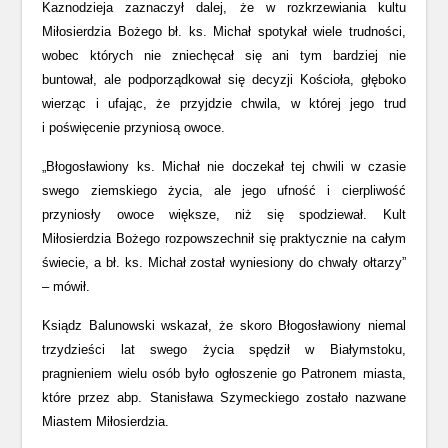
Kaznodzieja zaznaczył dalej, że w rozkrzewiania kultu
Miłosierdzia Bożego bł. ks. Michał spotykał wiele trudności,
wobec których nie zniechęcał się ani tym bardziej nie
buntował, ale podporządkował się decyzji Kościoła, głęboko
wierząc i ufając, że przyjdzie chwila, w której jego trud
i poświęcenie przyniosą owoce.
„Błogosławiony ks. Michał nie doczekał tej chwili w czasie
swego ziemskiego życia, ale jego ufność i cierpliwość
przyniosły owoce większe, niż się spodziewał. Kult
Miłosierdzia Bożego rozpowszechnił się praktycznie na całym
świecie, a bł. ks. Michał został wyniesiony do chwały ołtarzy”
– mówił.
Ksiądz Balunowski wskazał, że skoro Błogosławiony niemal
trzydzieści lat swego życia spędził w Białymstoku,
pragnieniem wielu osób było ogłoszenie go Patronem miasta,
które przez abp. Stanisława Szymeckiego zostało nazwane
Miastem Miłosierdzia.