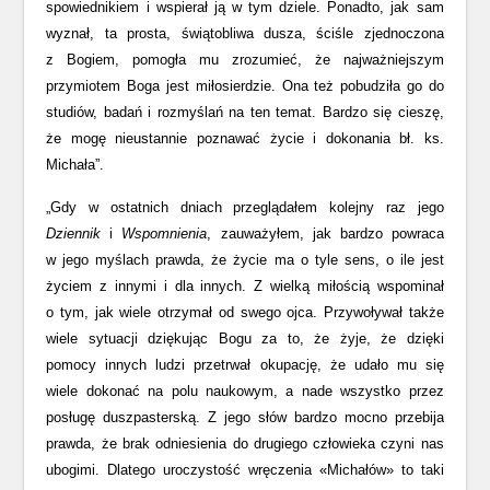
spowiednikiem i wspierał ją w tym dziele. Ponadto, jak sam
wyznał, ta prosta, świątobliwa dusza, ściśle zjednoczona
z Bogiem, pomogła mu zrozumieć, że najważniejszym
przymiotem Boga jest miłosierdzie. Ona też pobudziła go do
studiów, badań i rozmyślań na ten temat. Bardzo się cieszę,
że mogę nieustannie poznawać życie i dokonania bł. ks.
Michała”.
„Gdy w ostatnich dniach przeglądałem kolejny raz jego
Dziennik
i
Wspomnienia
, zauważyłem, jak bardzo powraca
w jego myślach prawda, że życie ma o tyle sens, o ile jest
życiem z innymi i dla innych. Z wielką miłością wspominał
o tym, jak wiele otrzymał od swego ojca. Przywoływał także
wiele sytuacji dziękując Bogu za to, że żyje, że dzięki
pomocy innych ludzi przetrwał okupację, że udało mu się
wiele dokonać na polu naukowym, a nade wszystko przez
posługę duszpasterską. Z jego słów bardzo mocno przebija
prawda, że brak odniesienia do drugiego człowieka czyni nas
ubogimi. Dlatego uroczystość wręczenia «Michałów» to taki