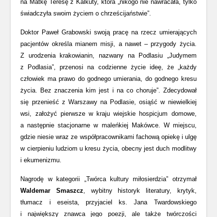
na Matkę Teresę z Kalkuty, która „nikogo nie nawracała, tylko
świadczyła swoim życiem o chrześcijaństwie”.
Doktor Paweł Grabowski swoją pracę na rzecz umierających
pacjentów określa mianem misji, a nawet – przygody życia.
Z urodzenia krakowianin, nazwany na Podlasiu „Judymem
z Podlasia”, przenosi na codzienne życie ideę, że „każdy
człowiek ma prawo do godnego umierania, do godnego kresu
życia. Bez znaczenia kim jest i na co choruje”. Zdecydował
się przenieść z Warszawy na Podlasie, osiąść w niewielkiej
wsi, założyć pierwsze w kraju wiejskie hospicjum domowe,
a następnie stacjonarne w maleńkiej Makówce. W miejscu,
gdzie niesie wraz ze współpracownikami fachową opiekę i ulgę
w cierpieniu ludziom u kresu życia, obecny jest duch modlitwy
i ekumenizmu.
Nagrodę w kategorii „Twórca kultury miłosierdzia” otrzymał
Waldemar Smaszcz
, wybitny historyk literatury, krytyk,
tłumacz i eseista, przyjaciel ks. Jana Twardowskiego
i największy znawca jego poezji, ale także twórczości