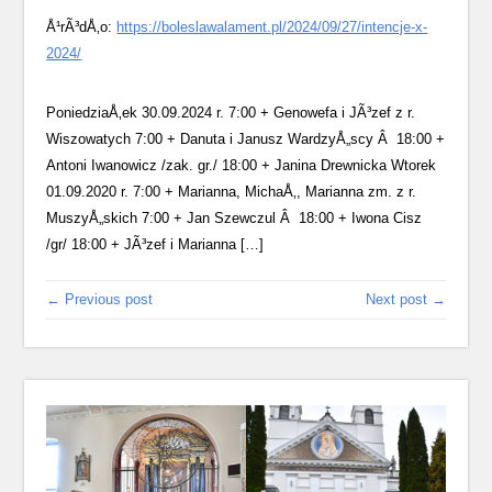
Å¹rÃ³dÅ‚o:
https://boleslawalament.pl/2024/09/27/intencje-x-
2024/
PoniedziaÅ‚ek 30.09.2024 r. 7:00 + Genowefa i JÃ³zef z r.
Wiszowatych 7:00 + Danuta i Janusz WardzyÅ„scy Â 18:00 +
Antoni Iwanowicz /zak. gr./ 18:00 + Janina Drewnicka Wtorek
01.09.2020 r. 7:00 + Marianna, MichaÅ‚, Marianna zm. z r.
MuszyÅ„skich 7:00 + Jan Szewczul Â 18:00 + Iwona Cisz
/gr/ 18:00 + JÃ³zef i Marianna […]
← Previous post
Next post →