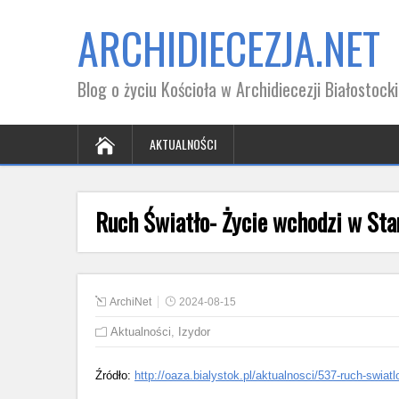
ARCHIDIECEZJA.NET
Blog o życiu Kościoła w Archidiecezji Białostocki
AKTUALNOŚCI
Ruch Światło- Życie wchodzi w Stan
ArchiNet
2024-08-15
Aktualności
,
Izydor
Źródło:
http://oaza.bialystok.pl/aktualnosci/537-ruch-swia