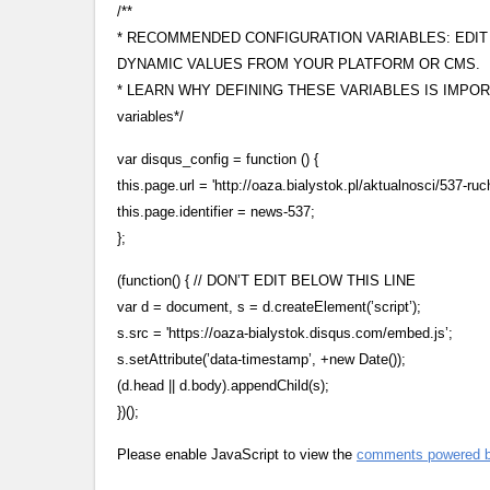
/**
* RECOMMENDED CONFIGURATION VARIABLES: EDI
DYNAMIC VALUES FROM YOUR PLATFORM OR CMS.
* LEARN WHY DEFINING THESE VARIABLES IS IMPORTANT: 
variables*/
var disqus_config = function () {
this.page.url = 'http://oaza.bialystok.pl/aktualnosci/537-r
this.page.identifier = news-537;
};
(function() { // DON’T EDIT BELOW THIS LINE
var d = document, s = d.createElement(’script’);
s.src = 'https://oaza-bialystok.disqus.com/embed.js’;
s.setAttribute(’data-timestamp’, +new Date());
(d.head || d.body).appendChild(s);
})();
Please enable JavaScript to view the
comments powered b