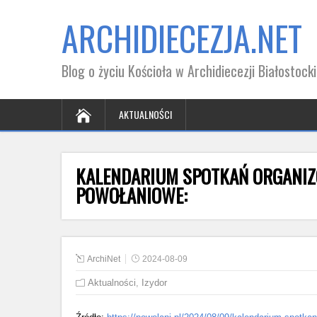
ARCHIDIECEZJA.NET
Blog o życiu Kościoła w Archidiecezji Białostocki
AKTUALNOŚCI
KALENDARIUM SPOTKAŃ ORGANI
POWOŁANIOWE:
ArchiNet
2024-08-09
Aktualności
,
Izydor