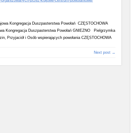
an-organizowanych-przez-krajowe-centrum-powolaniowe/
a, Krajowa Kongregacja Duszpasterstwa Powołań CZĘSTOCHOWA
rajowa Kongregacja Duszpasterstwa Powołań GNIEZNO Pielgrzymka
dzin, Przyjaciół i Osób wspierających powołania CZĘSTOCHOWA
Next post →