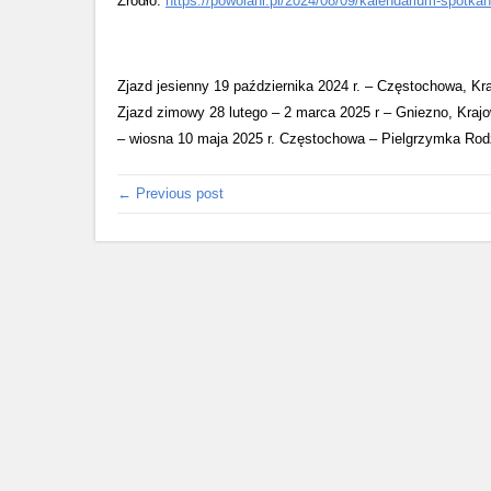
Źródło:
https://powolani.pl/2024/08/09/kalendarium-spotk
Zjazd jesienny 19 października 2024 r. – Częstochow
Zjazd zimowy 28 lutego – 2 marca 2025 r – Gniezno, K
– wiosna 10 maja 2025 r. Częstochowa – Pielgrzymka Ro
← Previous post