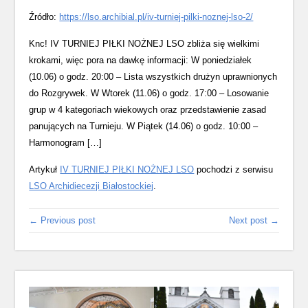
Źródło:
https://lso.archibial.pl/iv-turniej-pilki-noznej-lso-2/
Knc! IV TURNIEJ PIŁKI NOŻNEJ LSO zbliża się wielkimi
krokami, więc pora na dawkę informacji: W poniedziałek
(10.06) o godz. 20:00 – Lista wszystkich drużyn uprawnionych
do Rozgrywek. W Wtorek (11.06) o godz. 17:00 – Losowanie
grup w 4 kategoriach wiekowych oraz przedstawienie zasad
panujących na Turnieju. W Piątek (14.06) o godz. 10:00 –
Harmonogram […]
Artykuł
IV TURNIEJ PIŁKI NOŻNEJ LSO
pochodzi z serwisu
LSO Archidiecezji Białostockiej
.
← Previous post
Next post →