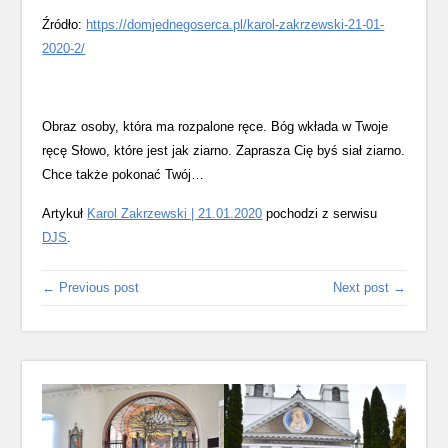
Źródło:
https://domjednegoserca.pl/karol-zakrzewski-21-01-
2020-2/
Obraz osoby, która ma rozpalone ręce. Bóg wkłada w Twoje
ręcę Słowo, które jest jak ziarno. Zaprasza Cię byś siał ziarno.
Chce także pokonać Twój…
Artykuł
Karol Zakrzewski | 21.01.2020
pochodzi z serwisu
DJS
.
← Previous post
Next post →