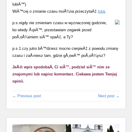
lubiÄ™).
WiÄ™cej o zmianie czasu moÅ¼na przeczytaÄ‡
tutaj
.
p.s.nigdy nie zmieniam czasu w wyznaczonej godzinie,
bo wtedy Å›piÄ™; przestawiam zegarek przed
poÅ‚oÅ¼eniem siÄ™ spaÄ‡, a Ty?
p.s.1.czy jutro bÄ™dziesz mocno cierpieÄ‡ z powodu zmiany
czasu i zaÅ›niesz tam, gdzie gÅ‚owÄ™ poÅ‚oÅ¼ysz?
JeÅ›li wpis spodobaÅ‚ Ci siÄ™, podziel siÄ™ nim ze
znajomymi lub napisz komentarz. Ciekawa jestem Twojej
opinii.
← Previous post
Next post →