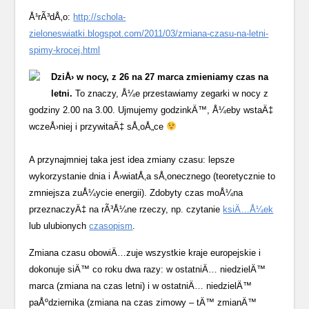
Å¹rÃ³dÅ‚o:
http://schola-
zieloneswiatki.blogspot.com/2011/03/zmiana-czasu-na-letni-
spimy-krocej.html
DziÅ› w nocy, z 26 na 27 marca zmieniamy czas na
letni.
To znaczy, Å¼e przestawiamy zegarki w nocy z
godziny 2.00 na 3.00. Ujmujemy godzinkÄ™, Å¼eby wstaÄ‡
wczeÅ›niej i przywitaÄ‡ sÅ‚oÅ„ce
A przynajmniej taka jest idea zmiany czasu: lepsze
wykorzystanie dnia i Å›wiatÅ‚a sÅ‚onecznego (teoretycznie to
zmniejsza zuÅ¼ycie energii). Zdobyty czas moÅ¼na
przeznaczyÄ‡ na rÃ³Å¼ne rzeczy, np. czytanie
ksiÄ…Å¼ek
lub ulubionych
czasopism
.
Zmiana czasu obowiÄ…zuje wszystkie kraje europejskie i
dokonuje siÄ™ co roku dwa razy: w ostatniÄ… niedzielÄ™
marca (zmiana na czas letni) i w ostatniÄ… niedzielÄ™
paÅºdziernika (zmiana na czas zimowy – tÄ™ zmianÄ™