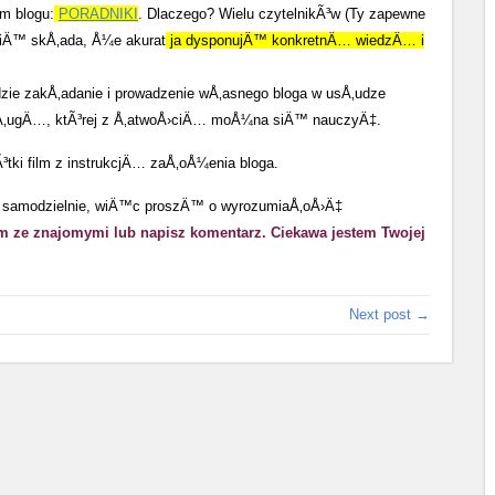
m blogu:
PORADNIKI
. Dlaczego? Wielu czytelnikÃ³w (Ty zapewne
siÄ™ skÅ‚ada, Å¼e akurat
ja dysponujÄ™ konkretnÄ… wiedzÄ… i
dzie zakÅ‚adanie i prowadzenie wÅ‚asnego bloga w usÅ‚udze
sÅ‚ugÄ…, ktÃ³rej z Å‚atwoÅ›ciÄ… moÅ¼na siÄ™ nauczyÄ‡.
ki film z instrukcjÄ… zaÅ‚oÅ¼enia bloga.
cie samodzielnie, wiÄ™c proszÄ™ o wyrozumiaÅ‚oÅ›Ä‡
im ze znajomymi lub napisz komentarz. Ciekawa jestem Twojej
Next post →