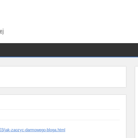
ej
1/03/jak-zaozyc-darmowego-bloga.html