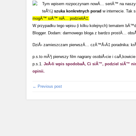
Tym wpisem rozpoczynam nowÄ… seriÄ™ na naszy
teÅ¼)
szuka konkretnych porad
w internecie. Tak 
mogÄ™ siÄ™ niÄ… podzieliÄ‡.
W przypadku tego wpisu (i kilku kolejnych) tematem bÄ™
Blogger. Dodam: darmowego bloga z bardzo prostÄ… ob
DziÅ› zamieszczam pierwszÄ… czÄ™Å›Ä‡ poradnika: krÃ³t
p.s.to mÃ³j pierwszy film nagrany osobiÅ›cie i caÅ‚kowi
p.s.1.
JeÅ›li wpis spodobaÅ‚ Ci siÄ™, podziel siÄ™ n
opinii.
← Previous post