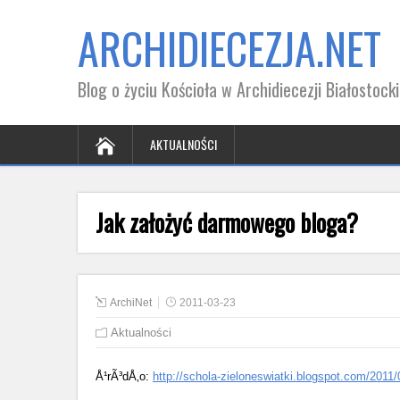
ARCHIDIECEZJA.NET
Blog o życiu Kościoła w Archidiecezji Białostocki
AKTUALNOŚCI
Jak założyć darmowego bloga?
ArchiNet
2011-03-23
Aktualności
Å¹rÃ³dÅ‚o:
http://schola-zieloneswiatki.blogspot.com/201